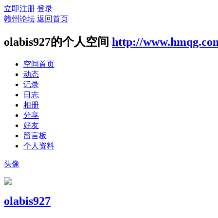
立即注册
登录
赣州论坛
返回首页
olabis927的个人空间
http://www.hmqg.co
空间首页
动态
记录
日志
相册
分享
好友
留言板
个人资料
头像
olabis927