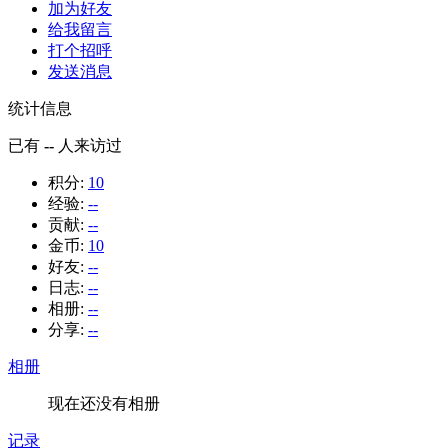
加为好友
给我留言
打个招呼
发送消息
统计信息
已有
--
人来访过
积分:
10
经验:
--
贡献:
--
金币:
10
好友:
--
日志:
--
相册:
--
分享:
--
相册
现在还没有相册
记录