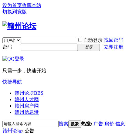
设为首页
收藏本站
切换到宽版
找回密码
自动登录
密码
立即注册
登录
只需一步，快速开始
快捷导航
赣州论坛
BBS
赣州人才网
赣州房产网
赣州信息港
搜索
热搜:
广告
房价
信息
搜索
赣州论坛
›
公告