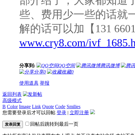
部介绍了，大家都知道
些、费用少一些的话就
解的话可以加【131 660
www.cry8.com/ivf_1685.
分享到:
QQ空间
腾讯微博
分享
0
收藏
0
使用道具
举报
返回列表
高级模式
B
Color
Image
Link
Quote
Code
Smilies
您需要登录后才可以回帖
登录
|
立即注册
回帖后跳转到最后一页
发表回复