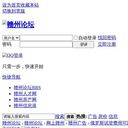
设为首页
收藏本站
切换到宽版
找回密码
自动登录
密码
立即注册
登录
只需一步，快速开始
快捷导航
赣州论坛
BBS
赣州人才网
赣州房产网
赣州信息港
搜索
热搜:
广告
房价
信息
搜索
赣州论坛
›
赣州论坛
›
网上赣州
›
赣州广告
›
俄罗斯试管费用可