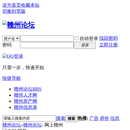
设为首页
收藏本站
切换到宽版
找回密码
自动登录
密码
立即注册
登录
只需一步，快速开始
快捷导航
赣州论坛
BBS
赣州人才网
赣州房产网
赣州信息港
搜索
热搜:
广告
房价
信息
搜索
赣州论坛
»
赣州论坛
›
网上赣州