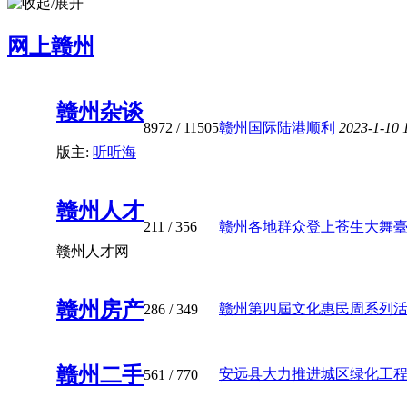
网上赣州
赣州杂谈
8972
/ 11505
赣州国际陆港顺利
2023-1-10 
版主:
听听海
赣州人才
211
/ 356
赣州各地群众登上苍生大舞臺 共
赣州人才网
赣州房产
赣州第四屆文化惠民周系列活动之
286
/ 349
赣州二手
安远县大力推进城区绿化工
561
/ 770