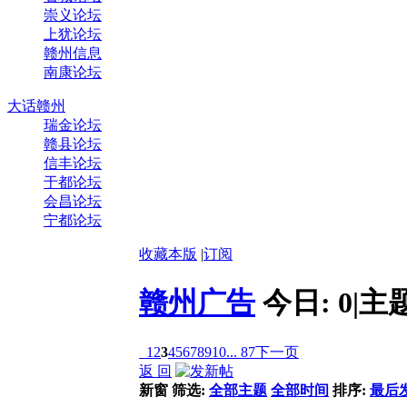
崇义论坛
上犹论坛
赣州信息
南康论坛
大话赣州
瑞金论坛
赣县论坛
信丰论坛
于都论坛
会昌论坛
宁都论坛
收藏本版
|
订阅
赣州广告
今日:
0
|
主
1
2
3
4
5
6
7
8
9
10
... 87
下一页
返 回
新窗
筛选:
全部主题
全部时间
排序:
最后