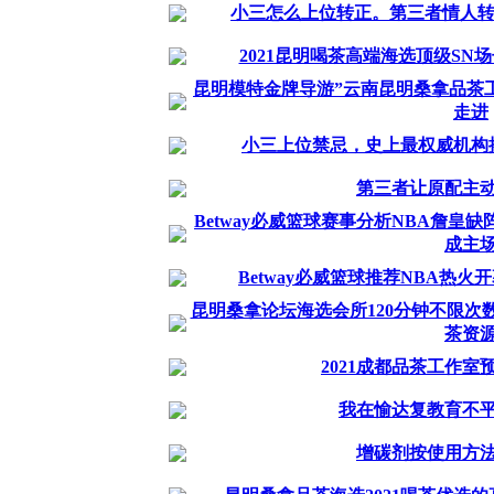
小三怎么上位转正。第三者情人转
2021昆明喝茶高端海选顶级S
昆明模特金牌导游”云南昆明桑拿品茶
走进
小三上位禁忌，史上最权威机构
第三者让原配主
Betway必威篮球赛事分析NBA詹
成主
Betway必威篮球推荐NBA热
昆明桑拿论坛海选会所120分钟不限次数
茶资
2021成都品茶工作
我在愉达复教育不
增碳剂按使用方