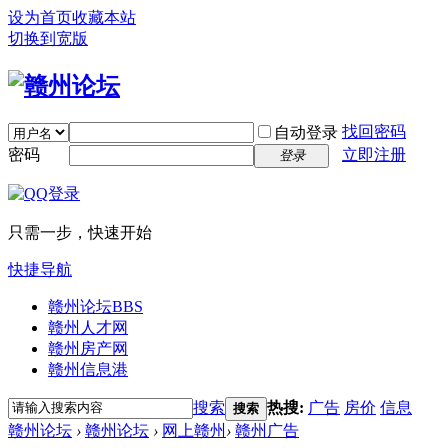
设为首页
收藏本站
切换到宽版
找回密码
自动登录
密码
立即注册
登录
只需一步，快速开始
快捷导航
赣州论坛
BBS
赣州人才网
赣州房产网
赣州信息港
搜索
热搜:
广告
房价
信息
搜索
赣州论坛
›
赣州论坛
›
网上赣州
›
赣州广告