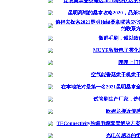
昆明桑拿品茶海选2021喝茶优选
昆明高端的桑拿攻略2020，品
值得去探索2021昆明顶级桑拿喝茶S
约联系
傲群毛刷，诚以致
MUYE牧野电子雾
嗖嗖上门
空气能香菇烘干机烘
在本地绝对是第一名2021昆明桑拿
试管刷生产厂家，选
欧姆龙接近传
TEConnectivity热缩电缆套管
光电传感器的