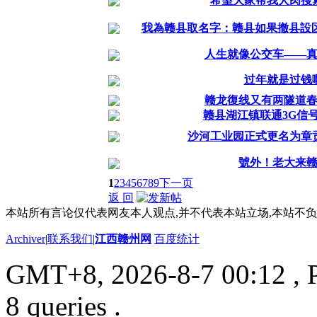
希望大家帮我人肉搜
我為赣县取名字：赣县如果撤县設区
人生就像公交车——
过年就是过钱
赣龙復线又有两隧道
赣县湖江镇联通3G信
沙河工业园正式更名为章
號外！老大来
1
2
3
4
5
6
7
8
9
下一页
返 回
本站所有言论仅代表网友本人观点,并不代表本站立场,本站不
Archiver
|
联系我们
|
江西赣州网
百度统计
GMT+8, 2026-8-7 00:12
, 
8 queries .