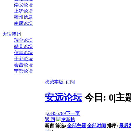
崇义论坛
上犹论坛
赣州信息
南康论坛
大话赣州
瑞金论坛
赣县论坛
信丰论坛
于都论坛
会昌论坛
宁都论坛
收藏本版
|
订阅
安远论坛
今日:
0
|
主
1
2
3
4
5
6
7
8
9
下一页
返 回
新窗
筛选:
全部主题
全部时间
排序:
最后