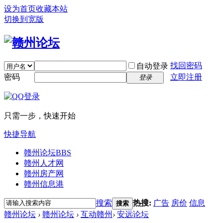
设为首页
收藏本站
切换到宽版
找回密码
自动登录
密码
立即注册
登录
只需一步，快速开始
快捷导航
赣州论坛
BBS
赣州人才网
赣州房产网
赣州信息港
搜索
热搜:
广告
房价
信息
搜索
赣州论坛
›
赣州论坛
›
互动赣州
›
安远论坛