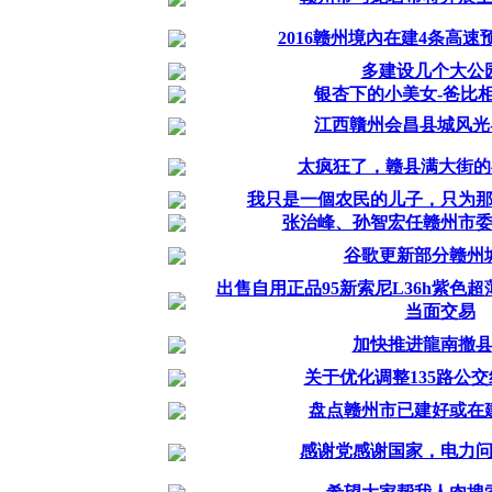
2016赣州境內在建4条高
多建设几个大公
银杏下的小美女-爸比
江西贛州会昌县城风光
太疯狂了，赣县满大街的
我只是一個农民的儿子，只为
张治峰、孙智宏任赣州市
谷歌更新部分赣州
出售自用正品95新索尼L36h紫色
当面交易
加快推进龍南撤
关于优化调整135路公
盘点赣州市已建好或在
感谢党感谢国家，电力