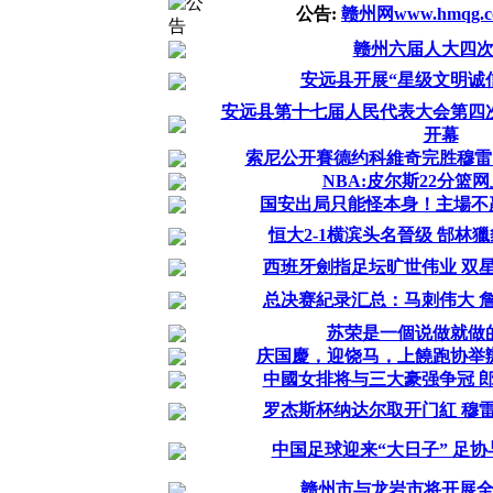
公告:
赣州网www.hmqg
赣州六届人大四
安远县开展“星级文明诚
安远县第十七届人民代表大会第四
开幕
索尼公开賽德约科維奇完胜穆雷
NBA:皮尔斯22分篮
国安出局只能怪本身！主場不
恒大2-1横滨头名晉级 郜林
西班牙劍指足坛旷世伟业 双
总决赛紀录汇总：马刺伟大 
苏荣是一個说做就做
庆国慶，迎饶马，上饒跑协举
中國女排将与三大豪强争冠 
罗杰斯杯纳达尔取开门紅 穆
中国足球迎来“大日子” 足
赣州市与龙岩市将开展