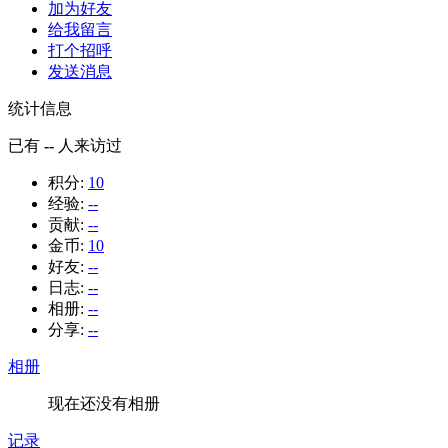
加为好友
给我留言
打个招呼
发送消息
统计信息
已有
--
人来访过
积分:
10
经验:
--
贡献:
--
金币:
10
好友:
--
日志:
--
相册:
--
分享:
--
相册
现在还没有相册
记录